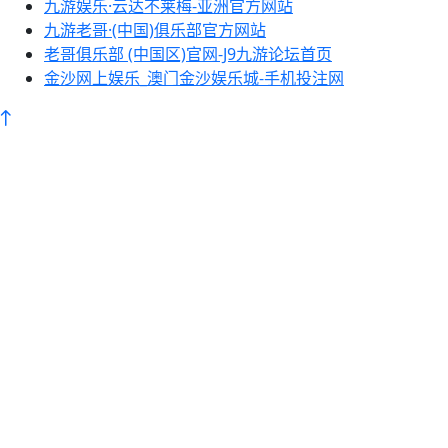
九游娱乐·云达不莱梅-亚洲官方网站
九游老哥·(中国)俱乐部官方网站
老哥俱乐部 (中国区)官网-J9九游论坛首页
金沙网上娱乐_澳门金沙娱乐城-手机投注网